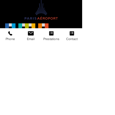
Phone
Email
Prestations
Contact