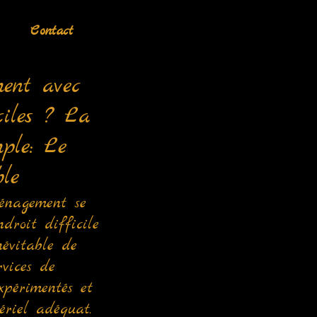
Contact
ent avec
ciles ? La
mple: Le
le
énagement se
droit difficile
inévitable de
rvices de
expérimentés et
riel adéquat.