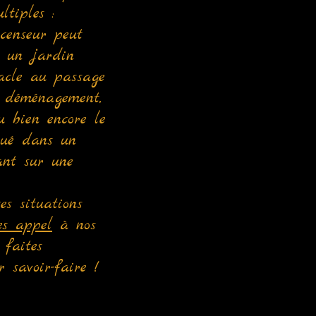
ltiples :
ascenseur peut
t, un jardin
acle au passage
 déménagement,
u bien encore le
tué dans un
nt sur une
es situations
es appel
à nos
 faites
r savoir-faire !