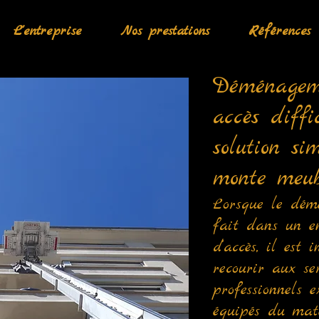
L'entreprise
Nos prestations
Références
Déménagem
accès diffi
solution si
monte meub
Lorsque le dém
fait dans un en
d’accès, il est 
recourir aux se
professionnels 
équipés du maté