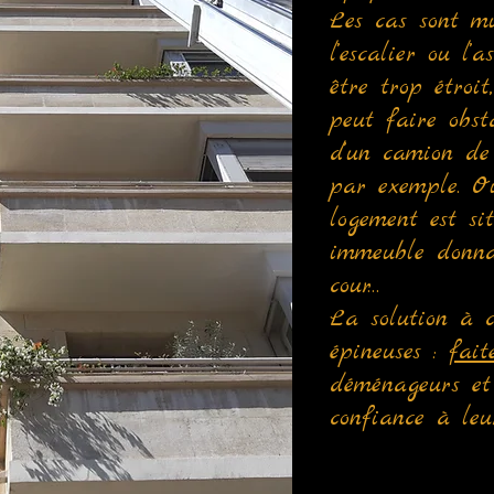
Les cas sont mu
l’escalier ou l’
être trop étroi
peut faire obst
d’un camion de
par exemple. O
logement est si
immeuble donna
cour…
La solution à c
épineuses :
fait
déménageurs et
confiance à leu